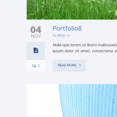
04
Portfolio8
NOV
by
ACCI
in
Nulla quis lorem ut libero malesuada
ipsum dolor sit amet, consectetur ad
READ MORE
1