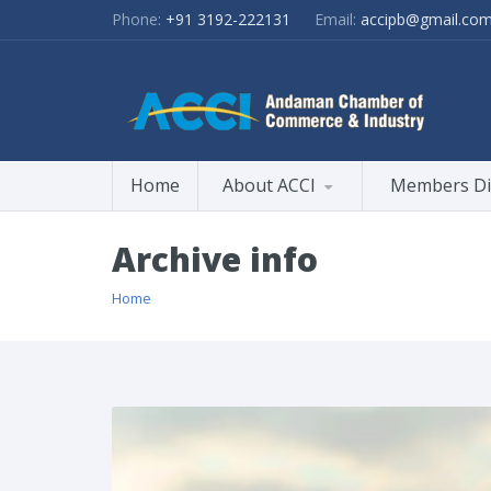
Phone:
+91 3192-222131
Email:
accipb@gmail.co
Home
About ACCI
Members Di
Archive info
Home