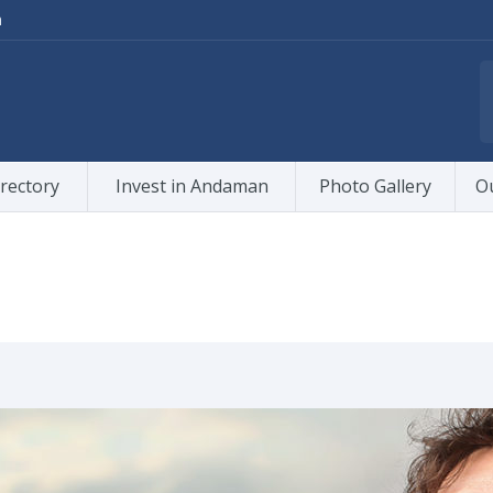
m
rectory
Invest in Andaman
Photo Gallery
O