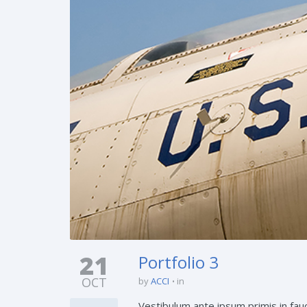
21
Portfolio 3
OCT
by
ACCI
in
Vestibulum ante ipsum primis in fauc