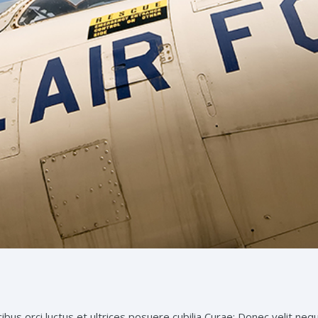
ibus orci luctus et ultrices posuere cubilia Curae; Donec velit neq